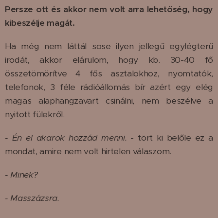
Persze ott és akkor nem volt arra lehetőség, hogy
kibeszélje magát.
Ha még nem láttál sose ilyen jellegű egylégterű
irodát, akkor elárulom, hogy kb. 30-40 fő
összetömörítve 4 fős asztalokhoz, nyomtatók,
telefonok, 3 féle rádióállomás bír azért egy elég
magas alaphangzavart csinálni, nem beszélve a
nyitott fülekről.
- Én el akarok hozzád menni.
- tört ki belőle ez a
mondat, amire nem volt hirtelen válaszom.
- Minek?
- Masszázsra.