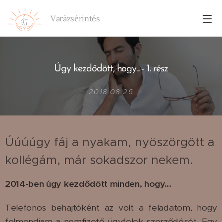
Varázsérintés
Úgy kezdődött, hogy... - 1. rész
2018.08.26
Úúúúgy fáj a nyakam, nyöszörgött a
kollégám, már sokadszor nekem.
2014-ben úgy kezdődött minden, hogy...
Telefonos behajtóként az volt a feladatom, hogy
felmondjam a nemfizető ügyfelek szerződését. Egy