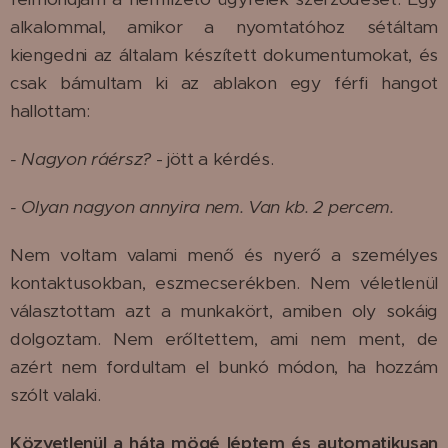
alkalommal, amikor a nyomtatóhoz sétáltam
kiengedni az általam készített dokumentumokat, és
csak bámultam ki az ablakon egy férfi hangot
hallottam:
- Nagyon ráérsz?
- jött a kérdés.
- Olyan nagyon annyira nem. Van kb. 2 percem.
Nem voltam valami menő és nyerő a személyes
kontaktusokban, eszmecserékben. Nem véletlenül
választottam azt a munkakört, amiben oly sokáig
dolgoztam. Nem erőltettem, ami nem ment, de
azért nem fordultam el bunkó módon, ha hozzám
szólt valaki.
Közvetlenül a háta mögé léptem és automatikusan