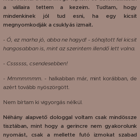
a vállaira tettem a kezeim. Tudtam, hogy
mindenkinek jól tud esni, ha egy kicsit
megnyomkodják a csuklyás izmait.
- Ó, ez marha jó, abba ne hagyd! - sóhajtott fel kicsit
hangosabban is, mint az szerintem illendő lett volna.
- Cssssss, csendesebben!
- Mmmmmmm.
- halkabban már, mint korábban, de
azért tovább nyöszörgött.
Nem bírtam ki vigyorgás nélkül.
Néhány alapvető dologgal voltam csak mindössze
tisztában, mint hogy a gerincre nem gyakorolunk
nyomást, csak a mellette futó izmokat szabad