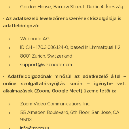
Gordon House, Barrow Street, Dublin 4, Írország
- Az adatkezelő levelezőrendszerének kiszolgálója is
adatfeldolgozó:
Webnode AG
ID CH - 170.3.036.124-0, based in Limmatquai 112
8001 Zurich, Switzerland
support@webnode.com
- Adatfeldolgozónak minősül az adatkezelő által –
online szolgáltatásnyújtás során – igénybe vett
alkalmazások (Zoom, Google Meet) üzemeltetői is:
Zoom Video Communications, Inc.
55 Almaden Boulevard, 6th Floor, San Jose, CA
95113
info@zoom.us