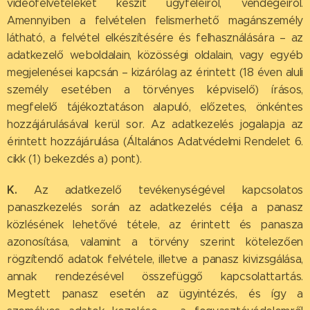
videófelvételeket készít ügyfeleiről, vendégeiről.
Amennyiben a felvételen felismerhető magánszemély
látható, a felvétel elkészítésére és felhasználására – az
adatkezelő weboldalain, közösségi oldalain, vagy egyéb
megjelenései kapcsán – kizárólag az érintett (18 éven aluli
személy esetében a törvényes képviselő) írásos,
megfelelő tájékoztatáson alapuló, előzetes, önkéntes
hozzájárulásával kerül sor. Az adatkezelés jogalapja az
érintett hozzájárulása (Általános Adatvédelmi Rendelet 6.
cikk (1) bekezdés a) pont).
K.
Az adatkezelő tevékenységével kapcsolatos
panaszkezelés során az adatkezelés célja a panasz
közlésének lehetővé tétele, az érintett és panasza
azonosítása, valamint a törvény szerint kötelezően
rögzítendő adatok felvétele, illetve a panasz kivizsgálása,
annak rendezésével összefüggő kapcsolattartás.
Megtett panasz esetén az ügyintézés, és így a