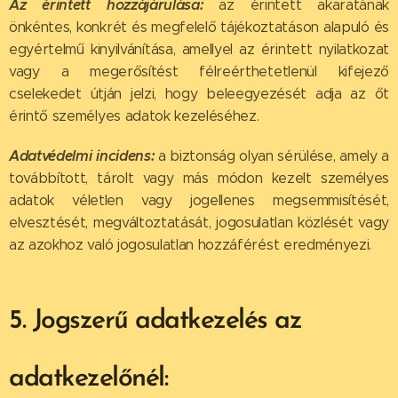
Az érintett hozzájárulása:
az érintett akaratának
önkéntes, konkrét és megfelelő tájékoztatáson alapuló és
egyértelmű kinyilvánítása, amellyel az érintett nyilatkozat
vagy a megerősítést félreérthetetlenül kifejező
cselekedet útján jelzi, hogy beleegyezését adja az őt
érintő személyes adatok kezeléséhez.
Adatvédelmi incidens:
a biztonság olyan sérülése, amely a
továbbított, tárolt vagy más módon kezelt személyes
adatok véletlen vagy jogellenes megsemmisítését,
elvesztését, megváltoztatását, jogosulatlan közlését vagy
az azokhoz való jogosulatlan hozzáférést eredményezi.
5. Jogszerű adatkezelés az
adatkezelőnél: