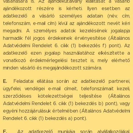
vásárlására is. Az ajándékutalvány kiállítását a vásárló
ajándékozott részére is kérheti. Ilyen esetben az
adatkezelő a vásárló személyes adatain (név, cím,
telefonszám, e-mail cím) kívül az ajándékozott nevét kéri
megadni. A személyes adatok kezelésének jogalapja
harmadik fél jogos érdekeinek érvényesítése (Általános
Adatvédelmi Rendelet 6. cikk (1) bekezdés f) pont). Az
adatkezelő ezen jogalap használatához elkészítette a
vonatkozó érdekmérlegelési tesztet is, mely elérhető
minden vásárló és megajándékozott számára.
E.
Feladatai ellátása során az adatkezelő partnerei,
ügyfelei, vendégei e-mail címeit, telefonszámait kezeli,
szerződéses kötelezettségei teljesítése (Általános
Adatvédelmi Rendelet 6. cikk (1) bekezdés b) pont), vagy
egyéni hozzájárulásuk értelmében (Általános Adatvédelmi
Rendelet 6. cikk (1) bekezdés a) pont).
F.
Az adatkezelő munkája során alvállalkozókkal,