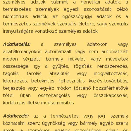
személyes adatok, valamint a genetikai adatok, a
természetes személyek egyedi azonosítását célzó
biometrikus adatok, az egészségügyi adatok és a
természetes személyek szexuális életére, vagy szexuális
irányultságára vonatkozó személyes adatok.
Adatkezelés:
a személyes adatokon vagy
adatállományokon automatizált vagy nem automatizált
módon végzett bármely művelet vagy műveletek
összessége, így a gyűjtés, rögzítés, rendszerezés,
tagolás, tárolás, átalakítás vagy megváltoztatás,
lekérdezés, betekintés, felhasználás, közlés-továbbítás,
terjesztés vagy egyéb módon történő hozzáférhetővé
tétel útján, összehangolás vagy összekapcsolás,
korlátozás, illetve megsemmisítés.
Adatkezelő:
az a természetes vagy jogi személy,
közhatalmi szerv, ügynökség vagy bármely egyéb szerv,
amely a személyes adatok kezelésének céljait és