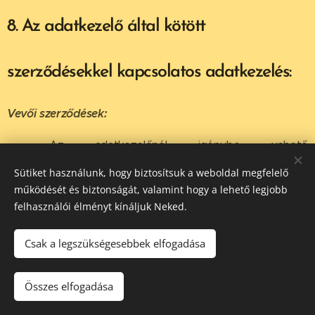
8. Az adatkezelő által kötött
szerződésekkel kapcsolatos adatkezelés:
Vevői szerződések:
Az adatkezelőnél igénybe vehető
szolgáltatásokra jelentkezni személyesen, e-
Sütiket használunk, hogy biztosítsuk a weboldal megfelelő
mailen, telefonon, a weboldalakon
működését és biztonságát, valamint hogy a lehető legjobb
(www.varazserintes.hu, www.joboszi.hu) elérhető
felhasználói élményt kínáljuk Neked.
online időpontfoglaló rendszer használatával, a
www.joboszi.hu weboldalon található jelentkezési
Csak a legszükségesebbek elfogadása
űrlap kitöltésével, vagy a közösségi oldalakon
keresztül lehet. A jelentkezés alkalmával az
Összes elfogadása
adatkezelő az ügyfél nevét, telefonszámát, e-mail
címét kéri megadni. A személyes adatokat az