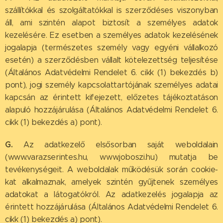
szállítókkal és szolgáltatókkal is szerződéses viszonyban
áll, ami szintén alapot biztosít a személyes adatok
kezelésére. Ez esetben a személyes adatok kezelésének
jogalapja (természetes személy vagy egyéni vállalkozó
esetén) a szerződésben vállalt kötelezettség teljesítése
(Általános Adatvédelmi Rendelet 6. cikk (1) bekezdés b)
pont), jogi személy kapcsolattartójának személyes adatai
kapcsán az érintett kifejezett, előzetes tájékoztatáson
alapuló hozzájárulása (Általános Adatvédelmi Rendelet 6.
cikk (1) bekezdés a) pont).
G.
Az adatkezelő elsősorban saját weboldalain
(www.varazserintes.hu, www.joboszi.hu) mutatja be
tevékenységeit. A weboldalak működésük során cookie-
kat alkalmaznak, amelyek szintén gyűjtenek személyes
adatokat a látogatókról. Az adatkezelés jogalapja az
érintett hozzájárulása (Általános Adatvédelmi Rendelet 6.
cikk (1) bekezdés a) pont).