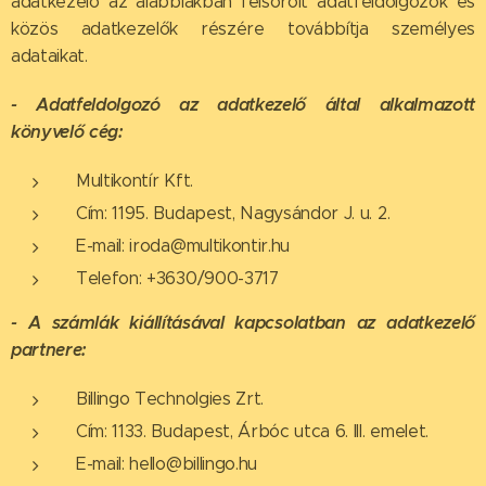
adatkezelő az alábbiakban felsorolt adatfeldolgozók és
közös adatkezelők részére továbbítja személyes
adataikat.
- Adatfeldolgozó az adatkezelő által alkalmazott
könyvelő cég:
Multikontír Kft.
Cím: 1195. Budapest, Nagysándor J. u. 2.
E-mail: iroda@multikontir.hu
Telefon: +3630/900-3717
- A számlák kiállításával kapcsolatban az adatkezelő
partnere:
Billingo Technolgies Zrt.
Cím: 1133. Budapest, Árbóc utca 6. III. emelet.
E-mail: hello@billingo.hu