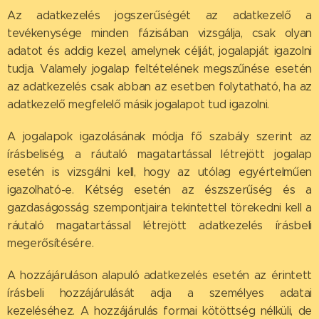
Az adatkezelés jogszerűségét az adatkezelő a
tevékenysége minden fázisában vizsgálja, csak olyan
adatot és addig kezel, amelynek célját, jogalapját igazolni
tudja. Valamely jogalap feltételének megszűnése esetén
az adatkezelés csak abban az esetben folytatható, ha az
adatkezelő megfelelő másik jogalapot tud igazolni.
A jogalapok igazolásának módja fő szabály szerint az
írásbeliség, a ráutaló magatartással létrejött jogalap
esetén is vizsgálni kell, hogy az utólag egyértelműen
igazolható-e. Kétség esetén az észszerűség és a
gazdaságosság szempontjaira tekintettel törekedni kell a
ráutaló magatartással létrejött adatkezelés írásbeli
megerősítésére.
A hozzájáruláson alapuló adatkezelés esetén az érintett
írásbeli hozzájárulását adja a személyes adatai
kezeléséhez. A hozzájárulás formai kötöttség nélküli, de