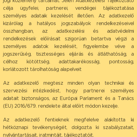
jogi közlemény tartalmát. Jelen Adatkezelési Tájékoztató
célja ügyfelei, partnerei, vendégei tájékoztatása
személyes adataik kezelését illetően. Az adatkezelő
kizárólag a hatályos jogszabályok rendelkezéseivel
összhangban, az adatkezelési és adatvédelmi
rendelkezések előírásait szigorúan betartva végzi a
személyes adatok kezelését, figyelembe véve a
jogszerűség, tisztességes eljárás és átláthatóság, a
célhoz kötöttség, adattakarékosság, pontosság,
korlátozott tárolhatóság alapelveit
Az adatkezelő megtesz minden olyan technikai és
szervezési intézkedést, hogy partnerei személyes
adatait biztonságos, az Európai Parlament és a Tanács
(EU) 2016/679. rendelete által előírt módon kezelje.
Az adatkezelő fentieknek megfelelve alakította ki
hétköznapi tevékenységét, dolgozta ki szabályzatait,
nyilvántartásait, iratmintáit, tájékoztatóit.