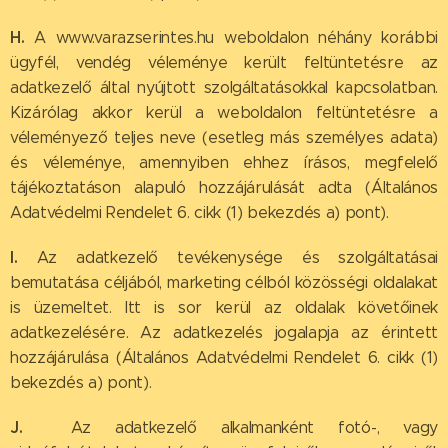
H.
A www.varazserintes.hu weboldalon néhány korábbi
ügyfél, vendég véleménye került feltüntetésre az
adatkezelő által nyújtott szolgáltatásokkal kapcsolatban.
Kizárólag akkor kerül a weboldalon feltüntetésre a
véleményező teljes neve (esetleg más személyes adata)
és véleménye, amennyiben ehhez írásos, megfelelő
tájékoztatáson alapuló hozzájárulását adta (Általános
Adatvédelmi Rendelet 6. cikk (1) bekezdés a) pont).
I.
Az adatkezelő tevékenysége és szolgáltatásai
bemutatása céljából, marketing célból közösségi oldalakat
is üzemeltet. Itt is sor kerül az oldalak követőinek
adatkezelésére. Az adatkezelés jogalapja az érintett
hozzájárulása (Általános Adatvédelmi Rendelet 6. cikk (1)
bekezdés a) pont).
J.
Az adatkezelő alkalmanként fotó-, vagy