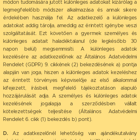
módon tudomására jutott különleges adatokat kizárólag a
legmegfelelőbb módszer alkalmazása és annak sikere
érdekében használja fel. Az adatkezelő a különleges
adatokat addig tárolja, ameddig az érintett igénybe veszi
szolgáltatását. Ezt követően a gyermek személyes és
különleges adatait haladéktalanul (de legkésőbb 30
napon belül) megsemmisíti. A különleges adatok
kezelésére az adatkezelőnek az Általános Adatvédelmi
Rendelet (GDPR) 9. cikkének (2) bekezdésének a) pontja
alapján van joga, hiszen a különleges adatok kezeléshez
az érintett törvényes képviselője az első alkalommal
kifejezett, írásbeli, megfelelő tájékoztatáson alapuló
hozzájárulását adja. A személyes és különleges adatok
kezelésének jogalapja a szerződésben vállalt
kötelezettségek teljesítése (Általános Adatvédelmi
Rendelet 6. cikk (1) bekezdés b) pont).
D.
Az adatkezelőnél lehetőség van ajándékutalvány