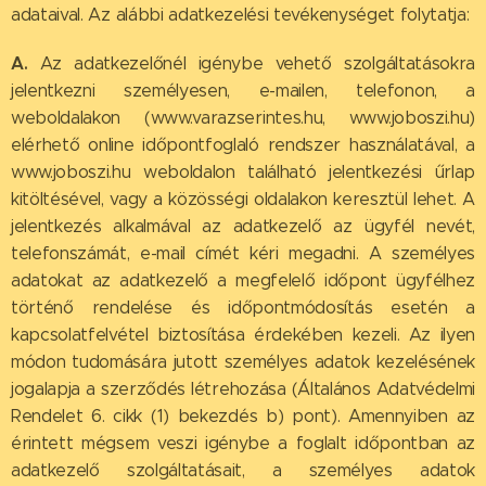
adataival. Az alábbi adatkezelési tevékenységet folytatja:
A.
Az adatkezelőnél igénybe vehető szolgáltatásokra
jelentkezni személyesen, e-mailen, telefonon, a
weboldalakon (www.varazserintes.hu, www.joboszi.hu)
elérhető online időpontfoglaló rendszer használatával, a
www.joboszi.hu weboldalon található jelentkezési űrlap
kitöltésével, vagy a közösségi oldalakon keresztül lehet. A
jelentkezés alkalmával az adatkezelő az ügyfél nevét,
telefonszámát, e-mail címét kéri megadni. A személyes
adatokat az adatkezelő a megfelelő időpont ügyfélhez
történő rendelése és időpontmódosítás esetén a
kapcsolatfelvétel biztosítása érdekében kezeli. Az ilyen
módon tudomására jutott személyes adatok kezelésének
jogalapja a szerződés létrehozása (Általános Adatvédelmi
Rendelet 6. cikk (1) bekezdés b) pont). Amennyiben az
érintett mégsem veszi igénybe a foglalt időpontban az
adatkezelő szolgáltatásait, a személyes adatok