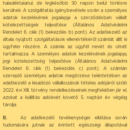
haladéktalanul, de legkésőbb 30 napon belül törlésre
kerülnek. A szolgáltatás igénybevétele során a személyes
adatok kezelésének jogalapja a szerződésben vállalt
kötelezettségek teljesítése (Általános Adatvédelmi
Rendelet 6. cikk (1) bekezdés b) pont). Az adatkezelő az
általa nyújtott szolgáltatások ellenértékéről számlát állít ki
ügyfelei részére. A számla az ügyfél nevét és címét
tartalmazza. A személyes adatok kezelésének jogalapja,
jogi kötelezettség teljesítése (Általános Adatvédelmi
Rendelet 6. cikk (1) bekezdés c) pont). A számlán
szereplő személyes adatok megőrzése tekintetében az
adatkezelő a kisadózó vállalkozások tételes adójáról szóló
2022. évi XIII. törvény rendelkezéseinek megfelelően jár el,
azokat a kiállítás adóévét követő 5. naptári év végéig
tárolja.
B.
Az adatkezelő tevékenységei ellátása során
tudomására jutnak az érintett egészségi állapotával