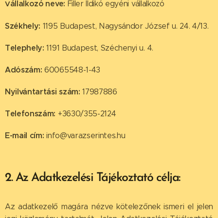
állalkozó neve:
Filler Ildikó egyéni vállalkozó
V
Székhely:
1195 Budapest, Nagysándor József u. 24. 4/13.
Telephely:
1191 Budapest, Széchenyi u. 4.
Adószám:
60065548-1-43
Nyilvántartási szám:
17987886
Telefonszám:
+3630/355-2124
E-mail cím:
info@varazserintes.hu
2. Az Adatkezelési Tájékoztató célja:
Az adatkezelő magára nézve kötelezőnek ismeri el jelen