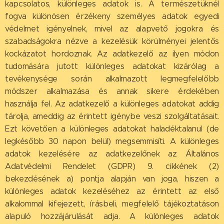
kapcsolatos, különleges adatok is. A természetüknél
fogva különösen érzékeny személyes adatok egyedi
védelmet igényelnek, mivel az alapvető jogokra és
szabadságokra nézve a kezelésük körülményei jelentős
kockázatot hordoznak. Az adatkezelő az ilyen módon
tudomására jutott különleges adatokat kizárólag a
tevékenysége során alkalmazott legmegfelelőbb
módszer alkalmazása és annak sikere érdekében
használja fel. Az adatkezelő a különleges adatokat addig
tárolja, ameddig az érintett igénybe veszi szolgáltatásait.
Ezt követően a különleges adatokat haladéktalanul (de
legkésőbb 30 napon belül) megsemmisíti. A különleges
adatok kezelésére az adatkezelőnek az Általános
Adatvédelmi Rendelet (GDPR) 9. cikkének (2)
bekezdésének a) pontja alapján van joga, hiszen a
különleges adatok kezeléséhez az érintett az első
alkalommal kifejezett, írásbeli, megfelelő tájékoztatáson
alapuló hozzájárulását adja. A különleges adatok