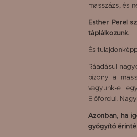
masszázs, és ne
Esther Perel sz
táplálkozunk.
És tulajdonképpe
Ráadásul nagyon
bizony a mass
vagyunk-e eg
Előfordul. Nagy 
Azonban, ha ig
gyógyító érinté