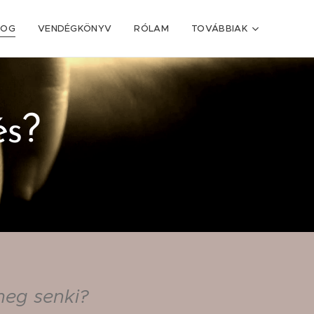
LOG
VENDÉGKÖNYV
RÓLAM
TOVÁBBIAK
és?
meg senki?