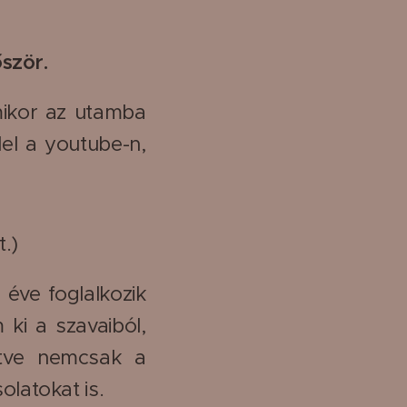
őször.
mikor az utamba
lel a youtube-n,
t.)
 éve foglalkozik
 ki a szavaiból,
értve nemcsak a
olatokat is.