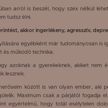
úban arról is beszél, hogy szex nélkül lehe
em tudsz élni.
intést, akkor ingerlékeny, agresszív, depre
yítására egyébként már tudományosan is ig
t és működő technika.
gy azoknak a gyerekeknek, akiket nem ér
ik lesznek.
erőseim között is van olyan ember, aki pé
ölelik. Maximum csak a párjától fogadja el
int egyértelmű, hogy totál esélytelen do