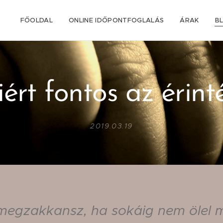
FŐOLDAL
ONLINE IDŐPONTFOGLALÁS
ÁRAK
B
ért fontos az érint
2019.03.19
megzakkansz, ha sokáig nem ölel 