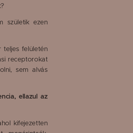
k?
 születik ezen
teljes felületén
ási receptorokat
olni, sem alvás
ncia, ellazul az
ol kifejezetten