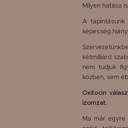
Milyen hatása i
A tapintásunk
képesség hiány
Szervezetünkben
kétmilliárd sza
nem tudjuk fig
közben, sem éb
Oxitocin válasz
izomzat.
Ma már egyre t