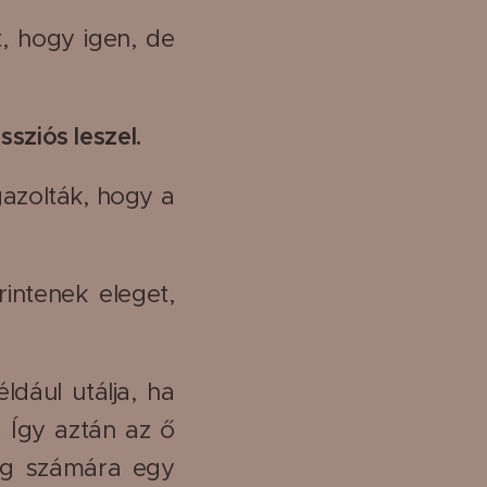
t, hogy igen, de
ssziós leszel.
azolták, hogy a
intenek eleget,
ldául utálja, ha
. Így aztán az ő
log számára egy