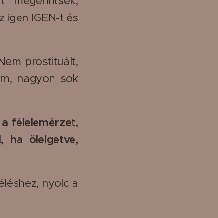
t megérintsék,
z igen IGEN-t és
Nem prostituált,
sem, nagyon sok
 a félelemérzet,
 ha ölelgetve,
léléshez, nyolc a