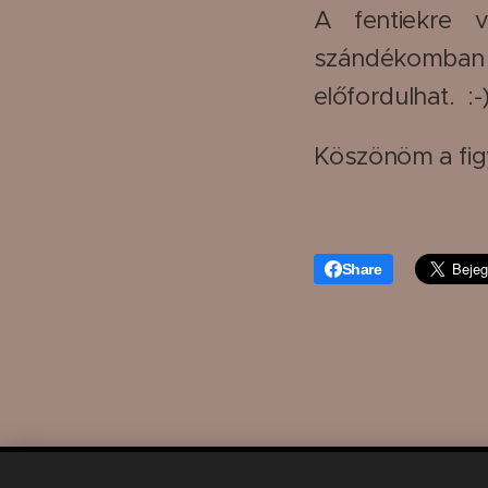
A fentiekre v
szándékomban
előfordulhat. :-
Köszönöm a fig
Share