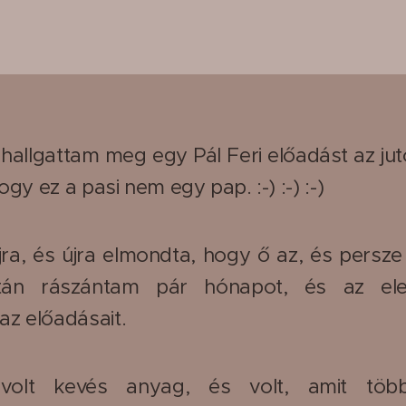
hallgattam meg egy Pál Feri előadást az ju
ogy ez a pasi nem egy pap. :-) :-) :-)
ra, és újra elmondta, hogy ő az, és persz
tán rászántam pár hónapot, és az elej
az előadásait.
volt kevés anyag, és volt, amit több