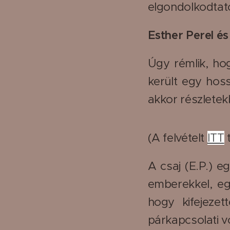
elgondolkodtato
Esther Perel és 
Úgy rémlik, ho
került egy hoss
akkor részlete
(A felvételt
ITT
A csaj (E.P.) e
emberekkel, egy
hogy kifejezet
párkapcsolati v