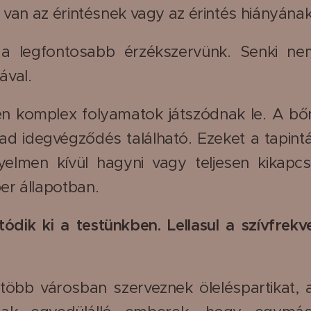
s van az érintésnek vagy az érintés hiányána
 a legfontosabb érzékszervünk. Senki nem
ával.
 komplex folyamatok játszódnak le. A bőr 
bad idegvégződés található. Ezeket a tapint
yelmen kívül hagyni vagy teljesen kikapcs
er állapotban.
tódik ki a testünkben. Lellasul a szívfrekve
öbb városban szerveznek öleléspartikat, ah