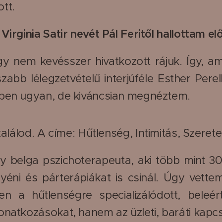
tt.
Virginia Satir nevét Pál Feritől hallottam el
gy nem kevésszer hivatkozott rájuk. Így, a
zabb lélegzetvételű interjúféle Esther Perel
kben ugyan, de kiváncsian megnéztem.
találod. A címe: Hűtlenség, Intimitás, Szerete
gy belga pszichoterapeuta, aki több mint 30
éni és párterápiákat is csinál. Úgy vettem
ten a hűtlenségre specializálódott, bele
onatkozásokat, hanem az üzleti, baráti kapcs