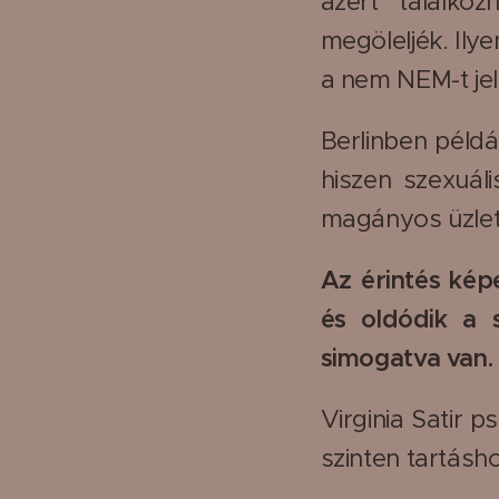
azért találko
megöleljék. Ily
a nem NEM-t je
Berlinben példá
hiszen szexuál
magányos üzlete
Az érintés képe
és oldódik a 
simogatva van.
Virginia Satir p
szinten tartásh