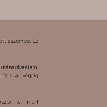
tott eszembe: Ez
e utánaolvastam,
étől a végéig
ször is, mert