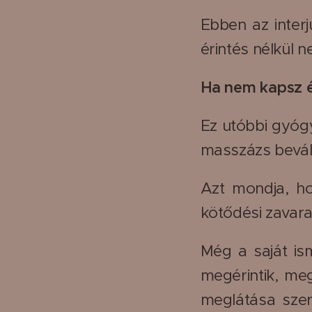
Ebben az interj
érintés nélkül n
Ha nem kapsz ér
Ez utóbbi gyóg
masszázs bevál
Azt mondja, ho
kötődési zavara
Még a saját ism
megérintik, meg
meglátása szer