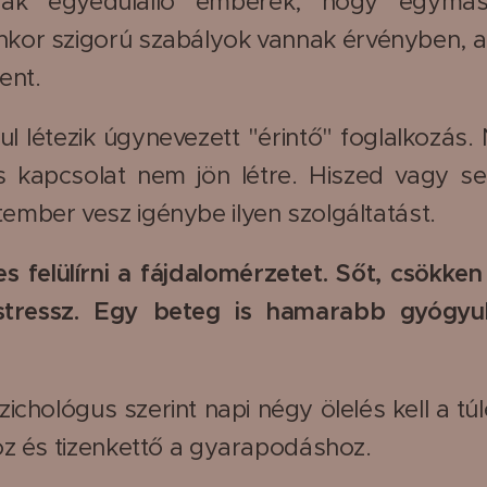
znak egyedülálló emberek, hogy egymás
enkor szigorú szabályok vannak érvényben, a
lent.
ul létezik úgynevezett "érintő" foglalkozás. 
is kapcsolat nem jön létre. Hiszed vagy 
mber vesz igénybe ilyen szolgáltatást.
s felülírni a fájdalomérzetet. Sőt, csökken
stressz. Egy beteg is hamarabb gyógyul,
szichológus szerint napi négy ölelés kell a tú
oz és tizenkettő a gyarapodáshoz.