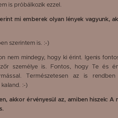
m is próbálkozik ezzel.
erint mi emberek olyan lények vagyunk, ak
n szerintem is. :-)
 nem mindegy, hogy ki érint. Igenis fonto
zőr személye is. Fontos, hogy Te és én 
ymással. Természetesen az is rendben
kaland. :-)
en, akkor érvényesül az, amiben hiszek: A 
s.