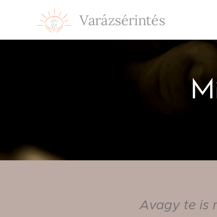
Varázsérintés
Mi
Avagy
te
is